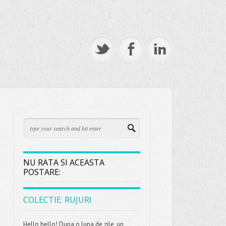
NU RATA SI ACEASTA
POSTARE:
COLECTIE: RUJURI
Hello,hello! Dupa o luna de zile, un