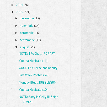
2014
(76)
►
2013
(221)
▼
decembrie
(13)
►
noiembrie
(14)
►
octombrie
(16)
►
septembrie
(17)
►
august
(21)
▼
NOTD: TPA Chall - POP ART
Vinerea Muzicala (11)
GOODIES Greece and beauty
Last Week Photos (57)
Monady Blues: BUBBLEGUM
Vinerea Muzicala (10)
NOTD: Barry M Gelly Hi-Shine
Dragon