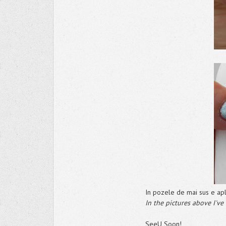
In pozele de mai sus e aplic
In the pictures above I've
SeeU Soon!