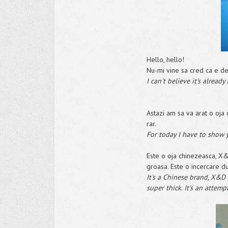
Hello, hello!
Nu-mi vine sa cred ca e de
I can't believe it's already
Astazi am sa va arat o oja
rar.
For today I have to show y
Este o oja chinezeasca, X&
groasa. Este o incercare du
It's a Chinese brand, X&D
super thick. It's an attemp