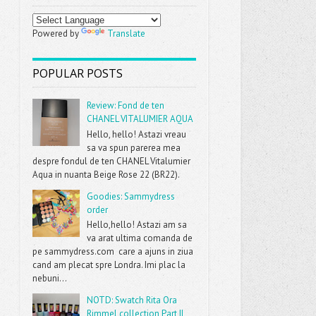
Powered by
Translate
POPULAR POSTS
Review: Fond de ten
CHANEL VITALUMIER AQUA
Hello, hello! Astazi vreau
sa va spun parerea mea
despre fondul de ten CHANEL Vitalumier
Aqua in nuanta Beige Rose 22 (BR22).
Goodies: Sammydress
order
Hello,hello! Astazi am sa
va arat ultima comanda de
pe sammydress.com care a ajuns in ziua
cand am plecat spre Londra. Imi plac la
nebuni...
NOTD: Swatch Rita Ora
Rimmel collection Part II