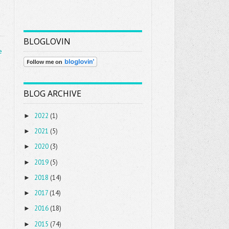
BLOGLOVIN
e
BLOG ARCHIVE
2022
(1)
►
2021
(5)
►
2020
(3)
►
2019
(5)
►
2018
(14)
►
2017
(14)
►
2016
(18)
►
2015
(74)
►