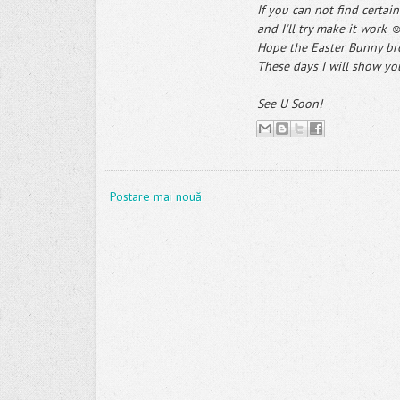
If you can not find certai
and I'll try make it work 
Hope the Easter Bunny br
These days I will show y
See U Soon!
Postare mai nouă