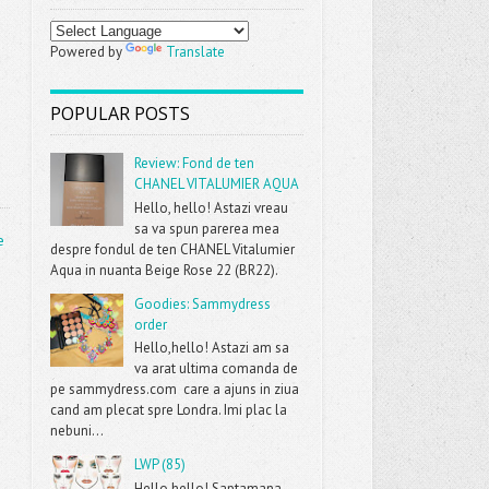
Powered by
Translate
POPULAR POSTS
Review: Fond de ten
CHANEL VITALUMIER AQUA
Hello, hello! Astazi vreau
sa va spun parerea mea
e
despre fondul de ten CHANEL Vitalumier
Aqua in nuanta Beige Rose 22 (BR22).
Goodies: Sammydress
order
Hello,hello! Astazi am sa
va arat ultima comanda de
pe sammydress.com care a ajuns in ziua
cand am plecat spre Londra. Imi plac la
nebuni...
LWP (85)
Hello,hello! Saptamana