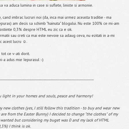
a va aduca lumina in case si suflete, liniste si armonie.
e, cand imbrac lucruri noi (da, inca mai urmez aceasta traditie - ma
Iepuras) am decis sa schimb "hainuta" blogului. Nu este 100% ce mi-am
unostiinte 0,3% despre HTML eu zic ca e ok.
rmatii sau creti ca mai este nevoie sa adaug ceva, nu ezitati in a-mi
ac acest lucru ☺.
tot ce v-ati dorit.
i-a adus mie Iepurasul :-)
_______________________________________________________
u light in your homes and souls, peace and harmony!
 new clothes (yes, I still follow this tradition - to buy and wear new
hey are from the Easter Bunny) I decided to change "the clothes" of my
I wanted but considering my buget was 0 and my lack of HTML
,3%) I think is ok.