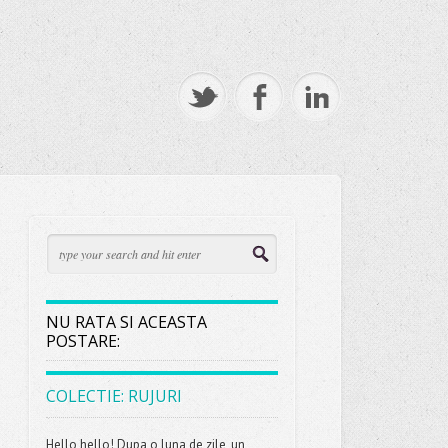
NU RATA SI ACEASTA
POSTARE:
COLECTIE: RUJURI
Hello,hello! Dupa o luna de zile, un