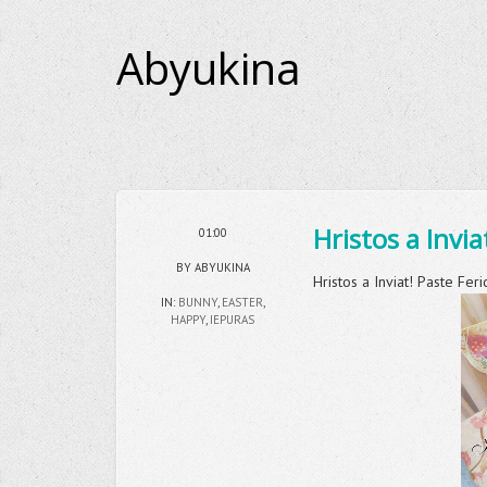
Abyukina
Hristos a Invia
01:00
BY ABYUKINA
Hristos a Inviat! Paste Feric
IN:
BUNNY
,
EASTER
,
HAPPY
,
IEPURAS