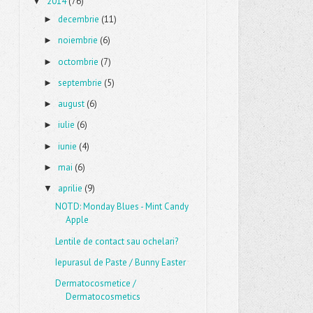
2014
(76)
▼
decembrie
(11)
►
noiembrie
(6)
►
octombrie
(7)
►
septembrie
(5)
►
august
(6)
►
iulie
(6)
►
iunie
(4)
►
mai
(6)
►
aprilie
(9)
▼
NOTD: Monday Blues - Mint Candy
Apple
Lentile de contact sau ochelari?
Iepurasul de Paste / Bunny Easter
Dermatocosmetice /
Dermatocosmetics