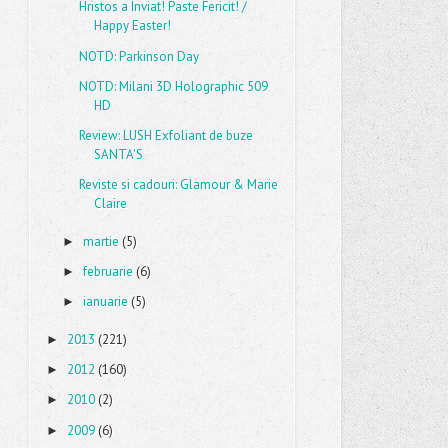
Hristos a Inviat! Paste Fericit! /
Happy Easter!
NOTD: Parkinson Day
NOTD: Milani 3D Holographic 509
HD
Review: LUSH Exfoliant de buze
SANTA'S
Reviste si cadouri: Glamour & Marie
Claire
martie
(5)
►
februarie
(6)
►
ianuarie
(5)
►
2013
(221)
►
2012
(160)
►
2010
(2)
►
2009
(6)
►