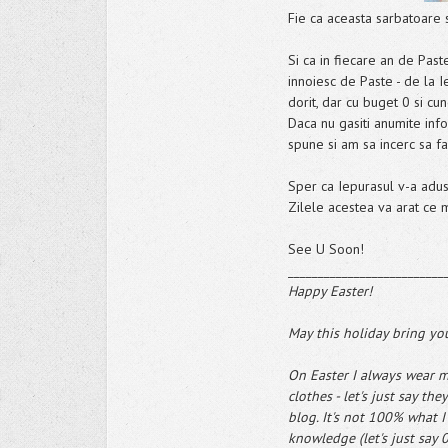
Fie ca aceasta sarbatoare s
Si ca in fiecare an de Past
innoiesc de Paste - de la 
dorit, dar cu buget 0 si c
Daca nu gasiti anumite info
spune si am sa incerc sa f
Sper ca Iepurasul v-a adus 
Zilele acestea va arat ce m
See U Soon!
__________________________
Happy Easter!
May this holiday bring yo
On Easter I always wear my
clothes - let's just say t
blog. It's not 100% what 
knowledge (let's just say 0